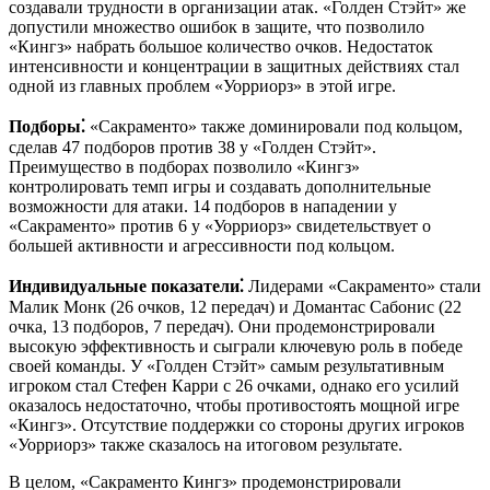
создавали трудности в организации атак. «Голден Стэйт» же
допустили множество ошибок в защите, что позволило
«Кингз» набрать большое количество очков. Недостаток
интенсивности и концентрации в защитных действиях стал
одной из главных проблем «Уорриорз» в этой игре.
Подборы⁚
«Сакраменто» также доминировали под кольцом,
сделав 47 подборов против 38 у «Голден Стэйт».
Преимущество в подборах позволило «Кингз»
контролировать темп игры и создавать дополнительные
возможности для атаки. 14 подборов в нападении у
«Сакраменто» против 6 у «Уорриорз» свидетельствует о
большей активности и агрессивности под кольцом.
Индивидуальные показатели⁚
Лидерами «Сакраменто» стали
Малик Монк (26 очков, 12 передач) и Домантас Сабонис (22
очка, 13 подборов, 7 передач). Они продемонстрировали
высокую эффективность и сыграли ключевую роль в победе
своей команды. У «Голден Стэйт» самым результативным
игроком стал Стефен Карри с 26 очками, однако его усилий
оказалось недостаточно, чтобы противостоять мощной игре
«Кингз». Отсутствие поддержки со стороны других игроков
«Уорриорз» также сказалось на итоговом результате.
В целом, «Сакраменто Кингз» продемонстрировали