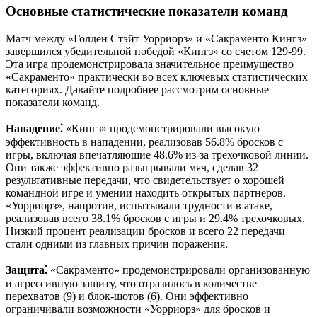
Основные статистические показатели команд
Матч между «Голден Стэйт Уорриорз» и «Сакраменто Кингз»
завершился убедительной победой «Кингз» со счетом 129-99.
Эта игра продемонстрировала значительное преимущество
«Сакраменто» практически во всех ключевых статистических
категориях. Давайте подробнее рассмотрим основные
показатели команд.
Нападение⁚
«Кингз» продемонстрировали высокую
эффективность в нападении, реализовав 56.8% бросков с
игры, включая впечатляющие 48.6% из-за трехочковой линии.
Они также эффективно разыгрывали мяч, сделав 32
результативные передачи, что свидетельствует о хорошей
командной игре и умении находить открытых партнеров.
«Уорриорз», напротив, испытывали трудности в атаке,
реализовав всего 38.1% бросков с игры и 29.4% трехочковых.
Низкий процент реализации бросков и всего 22 передачи
стали одними из главных причин поражения.
Защита⁚
«Сакраменто» продемонстрировали организованную
и агрессивную защиту, что отразилось в количестве
перехватов (9) и блок-шотов (6). Они эффективно
ограничивали возможности «Уорриорз» для бросков и