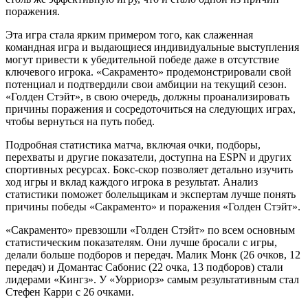
поражения.
Эта игра стала ярким примером того, как слаженная
командная игра и выдающиеся индивидуальные выступления
могут привести к убедительной победе даже в отсутствие
ключевого игрока. «Сакраменто» продемонстрировали свой
потенциал и подтвердили свои амбиции на текущий сезон.
«Голден Стэйт», в свою очередь, должны проанализировать
причины поражения и сосредоточиться на следующих играх,
чтобы вернуться на путь побед.
Подробная статистика матча, включая очки, подборы,
перехваты и другие показатели, доступна на ESPN и других
спортивных ресурсах. Бокс-скор позволяет детально изучить
ход игры и вклад каждого игрока в результат. Анализ
статистики поможет болельщикам и экспертам лучше понять
причины победы «Сакраменто» и поражения «Голден Стэйт».
«Сакраменто» превзошли «Голден Стэйт» по всем основным
статистическим показателям. Они лучше бросали с игры,
делали больше подборов и передач. Малик Монк (26 очков, 12
передач) и Домантас Сабонис (22 очка, 13 подборов) стали
лидерами «Кингз». У «Уорриорз» самым результативным стал
Стефен Карри с 26 очками.