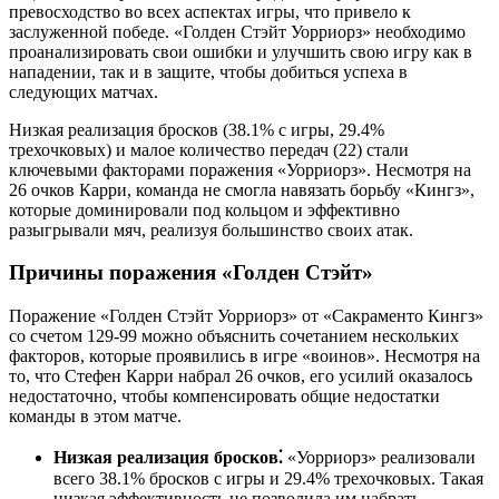
превосходство во всех аспектах игры, что привело к
заслуженной победе. «Голден Стэйт Уорриорз» необходимо
проанализировать свои ошибки и улучшить свою игру как в
нападении, так и в защите, чтобы добиться успеха в
следующих матчах.
Низкая реализация бросков (38.1% с игры, 29.4%
трехочковых) и малое количество передач (22) стали
ключевыми факторами поражения «Уорриорз». Несмотря на
26 очков Карри, команда не смогла навязать борьбу «Кингз»,
которые доминировали под кольцом и эффективно
разыгрывали мяч, реализуя большинство своих атак.
Причины поражения «Голден Стэйт»
Поражение «Голден Стэйт Уорриорз» от «Сакраменто Кингз»
со счетом 129-99 можно объяснить сочетанием нескольких
факторов, которые проявились в игре «воинов». Несмотря на
то, что Стефен Карри набрал 26 очков, его усилий оказалось
недостаточно, чтобы компенсировать общие недостатки
команды в этом матче.
Низкая реализация бросков⁚
«Уорриорз» реализовали
всего 38.1% бросков с игры и 29.4% трехочковых. Такая
низкая эффективность не позволила им набрать