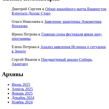
Дмитрий Сергеев
к
Обзор хоккейного матча Вашингтон
Кэпиталз Даллас Старз
Ольга Николаева
к
Заявление защитника Локомотива
Ненахова
Ирина Петрова
к
Главная сцена фестиваля яркие шоу-
программы
Елена Петрова
к
Анализ заявления Игонина о ситуации
в Зените
Сергей Иванов
к
Предматчевый анализ Сибирь,
Авангард
Архивы
Июнь 2025
Апрель 2025
Январь 2025
Декабрь 2024
Ноябрь 2024