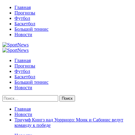
Перейти
Главная
к
Прогнозы
содержимому
Футбол
Баскетбол
Большой теннис
Новости
Primary
Menu
Главная
Прогнозы
Футбол
Баскетбол
Большой теннис
Новости
Найти:
Главная
Новости
Триумф Кингз над Уорриорз: Монк и Сабонис ведут
команду к победе