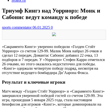
Новости
Триумф Кингз над Уорриорз: Монк и
Сабонис ведут команду к победе
sports commentator
06.01.2025
0
«Сакраменто Кингз» уверенно победили «Голден Стэйт
Уорриорз» со счетом 129-99. Малик Монк набрал 26 очков и
сделал 12 передач, Домантас Сабонис добавил 22 очка, 13
подборов и 7 передач. У «Уорриорз» Стефен Карри отметился
26 очками, но этого оказалось недостаточно для победы.
«Кингз» одержали четвертую победу подряд, несмотря на
отсутствие ведущего бомбардира Ди’Аарона Фокса.
Результат и ключевые игроки
Матч между «Голден Стэйт Уорриорз» и «Сакраменто Кингз»
завершился уверенной победой гостей со счетом 129-99. Эта
игра, прошедшая 5 января 2025 года, стала настоящим
бенефисом для игроков «Кингз», которые доминировали на