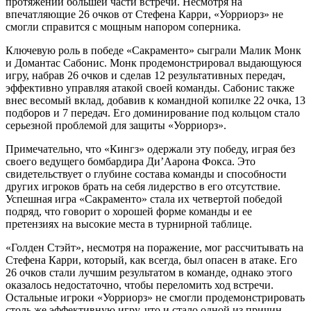
протяжении большей части встречи. Несмотря на
впечатляющие 26 очков от Стефена Карри, «Уорриорз» не
смогли справится с мощным напором соперника.
Ключевую роль в победе «Сакраменто» сыграли Малик Монк
и Домантас Сабонис. Монк продемонстрировал выдающуюся
игру, набрав 26 очков и сделав 12 результативных передач,
эффективно управляя атакой своей команды. Сабонис также
внес весомый вклад, добавив к командной копилке 22 очка, 13
подборов и 7 передач. Его доминирование под кольцом стало
серьезной проблемой для защиты «Уорриорз».
Примечательно, что «Кингз» одержали эту победу, играя без
своего ведущего бомбардира Ди’Аарона Фокса. Это
свидетельствует о глубине состава команды и способности
других игроков брать на себя лидерство в его отсутствие.
Успешная игра «Сакраменто» стала их четвертой победой
подряд, что говорит о хорошей форме команды и ее
претензиях на высокие места в турнирной таблице.
«Голден Стэйт», несмотря на поражение, мог рассчитывать на
Стефена Карри, который, как всегда, был опасен в атаке. Его
26 очков стали лучшим результатом в команде, однако этого
оказалось недостаточно, чтобы переломить ход встречи.
Остальные игроки «Уорриорз» не смогли продемонстрировать
столь же эффективную игру, что и стало одной из причин