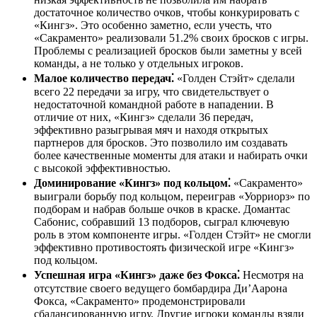
достаточное количество очков, чтобы конкурировать с
«Кингз». Это особенно заметно, если учесть, что
«Сакраменто» реализовали 51.2% своих бросков с игры.
Проблемы с реализацией бросков были заметны у всей
команды, а не только у отдельных игроков.
Малое количество передач⁚
«Голден Стэйт» сделали
всего 22 передачи за игру, что свидетельствует о
недостаточной командной работе в нападении. В
отличие от них, «Кингз» сделали 36 передач,
эффективно разыгрывая мяч и находя открытых
партнеров для бросков. Это позволило им создавать
более качественные моменты для атаки и набирать очки
с высокой эффективностью.
Доминирование «Кингз» под кольцом⁚
«Сакраменто»
выиграли борьбу под кольцом, переиграв «Уорриорз» по
подборам и набрав больше очков в краске. Домантас
Сабонис, собравший 13 подборов, сыграл ключевую
роль в этом компоненте игры. «Голден Стэйт» не смогли
эффективно противостоять физической игре «Кингз»
под кольцом.
Успешная игра «Кингз» даже без Фокса⁚
Несмотря на
отсутствие своего ведущего бомбардира Ди’Аарона
Фокса, «Сакраменто» продемонстрировали
сбалансированную игру. Другие игроки команды взяли