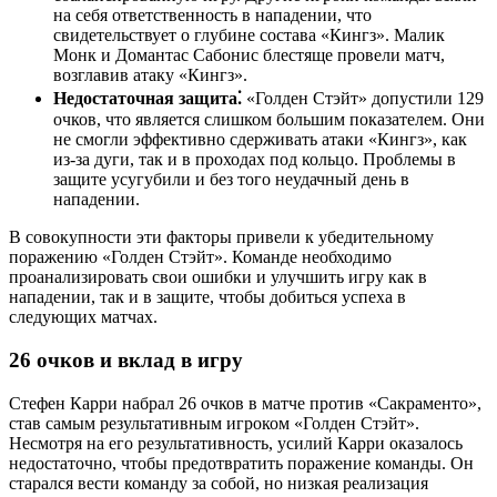
на себя ответственность в нападении, что
свидетельствует о глубине состава «Кингз». Малик
Монк и Домантас Сабонис блестяще провели матч,
возглавив атаку «Кингз».
Недостаточная защита⁚
«Голден Стэйт» допустили 129
очков, что является слишком большим показателем. Они
не смогли эффективно сдерживать атаки «Кингз», как
из-за дуги, так и в проходах под кольцо. Проблемы в
защите усугубили и без того неудачный день в
нападении.
В совокупности эти факторы привели к убедительному
поражению «Голден Стэйт». Команде необходимо
проанализировать свои ошибки и улучшить игру как в
нападении, так и в защите, чтобы добиться успеха в
следующих матчах.
26 очков и вклад в игру
Стефен Карри набрал 26 очков в матче против «Сакраменто»,
став самым результативным игроком «Голден Стэйт».
Несмотря на его результативность, усилий Карри оказалось
недостаточно, чтобы предотвратить поражение команды. Он
старался вести команду за собой, но низкая реализация