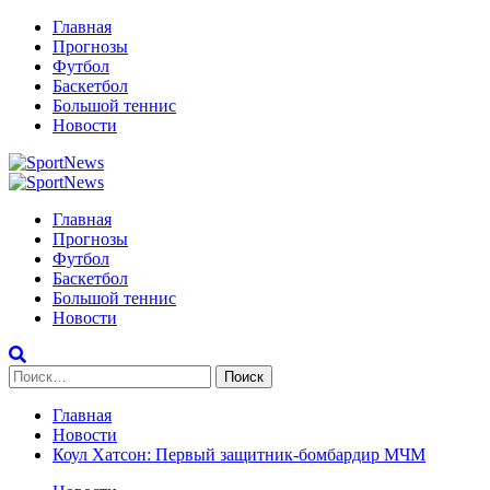
Перейти
Главная
к
Прогнозы
содержимому
Футбол
Баскетбол
Большой теннис
Новости
Primary
Menu
Главная
Прогнозы
Футбол
Баскетбол
Большой теннис
Новости
Найти:
Главная
Новости
Коул Хатсон: Первый защитник-бомбардир МЧМ