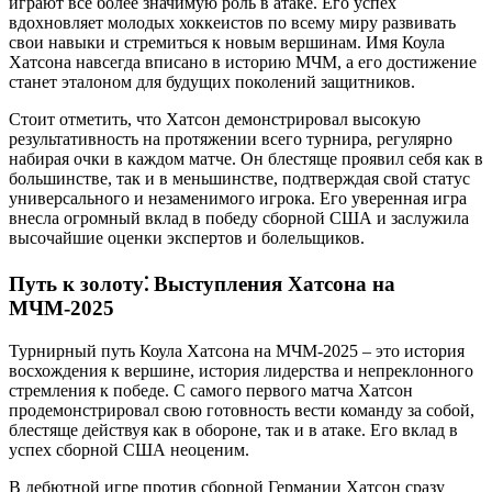
играют все более значимую роль в атаке. Его успех
вдохновляет молодых хоккеистов по всему миру развивать
свои навыки и стремиться к новым вершинам. Имя Коула
Хатсона навсегда вписано в историю МЧМ, а его достижение
станет эталоном для будущих поколений защитников.
Стоит отметить, что Хатсон демонстрировал высокую
результативность на протяжении всего турнира, регулярно
набирая очки в каждом матче. Он блестяще проявил себя как в
большинстве, так и в меньшинстве, подтверждая свой статус
универсального и незаменимого игрока. Его уверенная игра
внесла огромный вклад в победу сборной США и заслужила
высочайшие оценки экспертов и болельщиков.
Путь к золоту⁚ Выступления Хатсона на
МЧМ-2025
Турнирный путь Коула Хатсона на МЧМ-2025 – это история
восхождения к вершине, история лидерства и непреклонного
стремления к победе. С самого первого матча Хатсон
продемонстрировал свою готовность вести команду за собой,
блестяще действуя как в обороне, так и в атаке. Его вклад в
успех сборной США неоценим.
В дебютной игре против сборной Германии Хатсон сразу