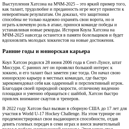
Выступления Хатсона на МЧМ-2025 – это яркий пример того,
как талант, трудолюбие и преданность игре могут привести к
невероятным результатам. Он доказал, что защитники
способны не только надежно охранять свои ворота, но и
играть ключевую роль в атаке, принося команде победы и
устанавливая новые рекорды. История Коула Хатсона на
МЧМ-2025 навсегда останется в памяти болельщиков и будет
вдохновлять молодых хоккеистов на новые достижения.
Ранние годы и юниорская карьера
Коул Хатсон родился 28 июня 2006 года в Сент-Луисе, штат
Миссури. С ранних лет он проявлял большой интерес к
хоккею, и его талант был заметен уже тогда. Он начал свою
юниорскую карьеру в местных командах, где быстро
зарекомендовал себя как одаренный и перспективный игрок.
Благодаря своей природной скорости, отличному видению
площадки и умению обращаться с шайбой, Хатсон быстро
привлек внимание скаутов и тренеров.
В 2022 году Хатсон был вызван в сборную США до 17 лет для
участия в World U-17 Hockey Challenge. На этом турнире он
продемонстрировал свои выдающиеся способности, отдав
девять голевых передач в семи играх и внеся значительный