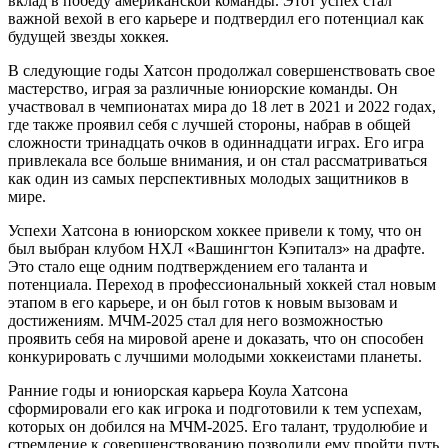
вклад в победу американской команды. Этот успех стал
важной вехой в его карьере и подтвердил его потенциал как
будущей звезды хоккея.
В следующие годы Хатсон продолжал совершенствовать свое
мастерство, играя за различные юниорские команды. Он
участвовал в чемпионатах мира до 18 лет в 2021 и 2022 годах,
где также проявил себя с лучшей стороны, набрав в общей
сложности тринадцать очков в одиннадцати играх. Его игра
привлекала все больше внимания, и он стал рассматриваться
как один из самых перспективных молодых защитников в
мире.
Успехи Хатсона в юниорском хоккее привели к тому, что он
был выбран клубом НХЛ «Вашингтон Кэпиталз» на драфте.
Это стало еще одним подтверждением его таланта и
потенциала. Переход в профессиональный хоккей стал новым
этапом в его карьере, и он был готов к новым вызовам и
достижениям. МЧМ-2025 стал для него возможностью
проявить себя на мировой арене и доказать, что он способен
конкурировать с лучшими молодыми хоккеистами планеты.
Ранние годы и юниорская карьера Коула Хатсона
сформировали его как игрока и подготовили к тем успехам,
которых он добился на МЧМ-2025. Его талант, трудолюбие и
стремление к совершенствованию позволили ему пройти путь