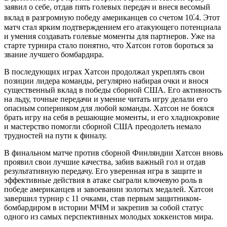
заявил о себе, отдав пять голевых передач и внеся весомый
вклад в разгромную победу американцев со счетом 10⁚4. Этот
матч стал ярким подтверждением его атакующего потенциала
и умения создавать голевые моменты для партнеров. Уже на
старте турнира стало понятно, что Хатсон готов бороться за
звание лучшего бомбардира.
В последующих играх Хатсон продолжал укреплять свои
позиции лидера команды, регулярно набирая очки и внося
существенный вклад в победы сборной США. Его активность
на льду, точные передачи и умение читать игру делали его
опасным соперником для любой команды. Хатсон не боялся
брать игру на себя в решающие моменты, и его хладнокровие
и мастерство помогли сборной США преодолеть немало
трудностей на пути к финалу.
В финальном матче против сборной Финляндии Хатсон вновь
проявил свои лучшие качества, забив важный гол и отдав
результативную передачу. Его уверенная игра в защите и
эффективные действия в атаке сыграли ключевую роль в
победе американцев и завоевании золотых медалей. Хатсон
завершил турнир с 11 очками, став первым защитником-
бомбардиром в истории МЧМ и закрепив за собой статус
одного из самых перспективных молодых хоккеистов мира.