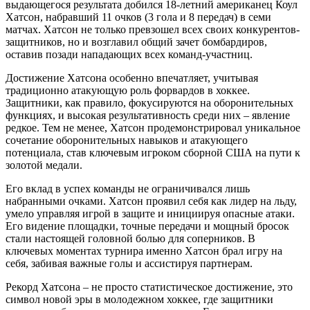
выдающегося результата добился 18-летний американец Коул
Хатсон, набравший 11 очков (3 гола и 8 передач) в семи
матчах. Хатсон не только превзошел всех своих конкурентов-
защитников, но и возглавил общий зачет бомбардиров,
оставив позади нападающих всех команд-участниц.
Достижение Хатсона особенно впечатляет, учитывая
традиционно атакующую роль форвардов в хоккее.
Защитники, как правило, фокусируются на оборонительных
функциях, и высокая результативность среди них – явление
редкое. Тем не менее, Хатсон продемонстрировал уникальное
сочетание оборонительных навыков и атакующего
потенциала, став ключевым игроком сборной США на пути к
золотой медали.
Его вклад в успех команды не ограничивался лишь
набранными очками. Хатсон проявил себя как лидер на льду,
умело управляя игрой в защите и инициируя опасные атаки.
Его видение площадки, точные передачи и мощный бросок
стали настоящей головной болью для соперников. В
ключевых моментах турнира именно Хатсон брал игру на
себя, забивая важные голы и ассистируя партнерам.
Рекорд Хатсона – не просто статистическое достижение, это
символ новой эры в молодежном хоккее, где защитники