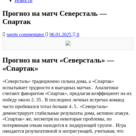
Новости
Прогноз на матч Северсталь —
Спартак
sports commentator
06.01.2025
0
Прогноз на матч «Северсталь» —
«Спартак»
«Северсталь» традиционно сильна дома, а «Спартак»
испытывает трудности в выездных матчах․ Аналитики
считают фаворитом «Спартак», предлагая коэффициент на их
победу около 2․35․ В последних личных встречах команд
часто пробивался тотал больше 4․5․ «Северсталь»
демонстрирует стабильные результаты дома, активно атакуя․
«Спартак» же, несмотря на некоторые проблемы, по
потерянным очкам находится в лидирующей группе․ Игра
ожидается результативной и интригующей, учитывая, что