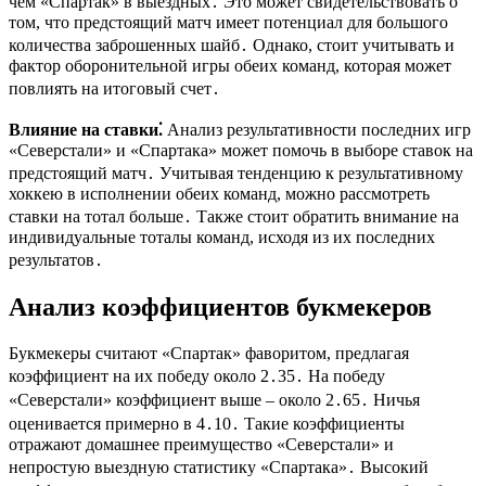
чем «Спартак» в выездных․ Это может свидетельствовать о
том, что предстоящий матч имеет потенциал для большого
количества заброшенных шайб․ Однако, стоит учитывать и
фактор оборонительной игры обеих команд, которая может
повлиять на итоговый счет․
Влияние на ставки⁚
Анализ результативности последних игр
«Северстали» и «Спартака» может помочь в выборе ставок на
предстоящий матч․ Учитывая тенденцию к результативному
хоккею в исполнении обеих команд, можно рассмотреть
ставки на тотал больше․ Также стоит обратить внимание на
индивидуальные тоталы команд, исходя из их последних
результатов․
Анализ коэффициентов букмекеров
Букмекеры считают «Спартак» фаворитом, предлагая
коэффициент на их победу около 2․35․ На победу
«Северстали» коэффициент выше – около 2․65․ Ничья
оценивается примерно в 4․10․ Такие коэффициенты
отражают домашнее преимущество «Северстали» и
непростую выездную статистику «Спартака»․ Высокий