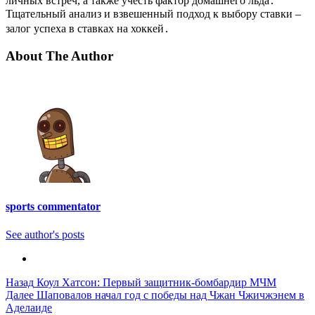
личных встреч, а также учесть фактор домашнего льда․
Тщательный анализ и взвешенный подход к выбору ставки –
залог успеха в ставках на хоккей․
About The Author
sports commentator
See author's posts
Post
Назад
Коул Хатсон: Первый защитник-бомбардир МЧМ
Далее
Шаповалов начал год с победы над Чжан Чжичжэнем в
Navigation
Аделаиде