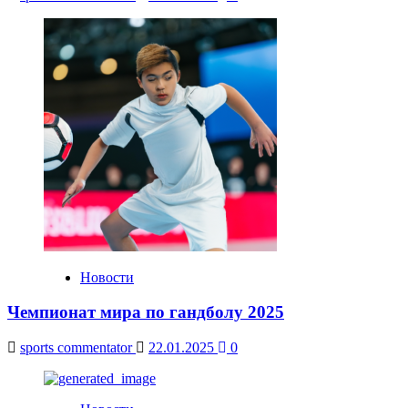
Новости
Чемпионат мира по гандболу 2025
sports commentator
22.01.2025
0